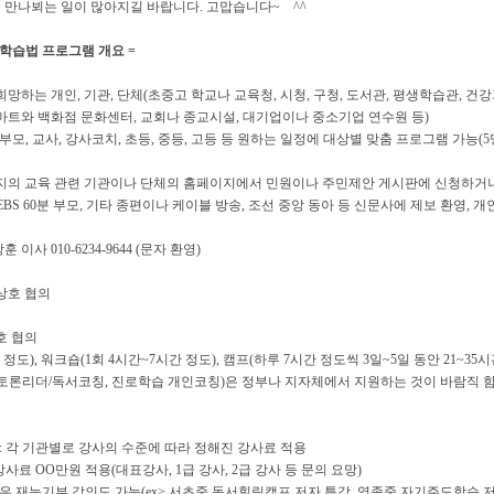
 만나뵈는 일이 많아지길 바랍니다
.
고맙습니다
~
^^
학습법 프로그램 개요
=
희망하는 개인
,
기관
,
단체
(
초중고 학교나 교육청
,
시청
,
구청
,
도서관
,
평생학습관
,
건강
마트와 백화점 문화센터
,
교회나 종교시설
,
대기업이나 중소기업 연수원 등
)
학부모
,
교사
,
강사코치
,
초등
,
중등
,
고등 등 원하는 일정에 대상별 맞춤 프로그램 가능
(5
지의 교육 관련 기관이나 단체의 홈페이지에서 민원이나 주민제안 게시판에 신청하거나
 EBS 60
분 부모
,
기타 종편이나 케이블 방송
,
조선 중앙 동아 등 신문사에 제보 환영
,
개
상훈 이사
010-6234-9644 (
문자 환영
)
상호 협의
호 협의
 정도
),
워크숍
(1
회
4
시간
~7
시간 정도
),
캠프
(
하루
7
시간 정도씩
3
일
~5
일 동안
21~35
시
토론리더
/
독서코칭
,
진로학습 개인코칭
)
은 정부나 지자체에서 지원하는 것이 바람직 
:
각 기관별로 강사의 수준에 따라 정해진 강사료 적용
강사료
OO
만원 적용
(
대표강사
, 1
급 강사
, 2
급 강사 등 문의 요망
)
우 재능기부 강의도 가능
(ex>
서초중 독서힐링캠프 저자 특강
,
영종중 자기주도학습 저