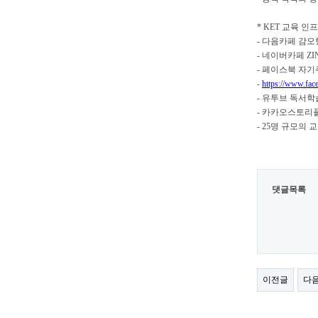
* KET
교육 인
-
다음카페 감
-
네이버카페
Z
-
페이스북 자기
-
https://www.fac
-
유투브 독서학
-
카카오스토리플
- 25
명 규모의 
댓글목록
이전글
다