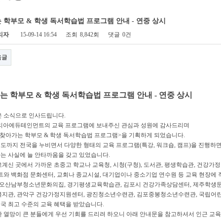
는 학부모 & 학생 독서학습법 프로그램 안내 - 연중 상시
리자
15-09-14 16:54
조회
8,842회
댓글
0건
음글
는 학부모
&
학생 독서학습법 프로그램 안내
-
연중 상시
은 소식으로 인사드립니다
.
리아에듀테인먼트의 교육 프로그램에 보내주신 관심과 성원에 감사드리며
찾아가는 학부모
&
학생 독서학습법 프로그램
>
을 기획하게 되었습니다
.
도까지 전국을 누비면서 다양한 형태의 교육 프로그램
(
특강
,
워크숍
,
캠프
)
을 진행하면
는 사실에 늘 안타까움을 갖고 있었습니다
.
고계신 곳에서 가까운 초중고 학교나 교육청
,
시청
(
구청
),
도서관
,
평생학습관
,
건강가정
트와 백화점 문화센터
,
교회나 종교시설
,
대기업이나 중소기업 연수원 등 교육 현장에
안 오산남부청소년문화의집
,
경기평생교육학습관
,
김포시 건강가족상담센터
,
제주학생
복지관
,
관악구 건강가정지원센터
,
광진청소년수련관
,
김포중봉청소년수련관
,
국립어린
국 최고 수준의 교육 혜택을 받았습니다
.
한 열망이 큰 분들에게 우선 기회를 드리려 하오니 아래 안내문을 참고하셔서 인근 교