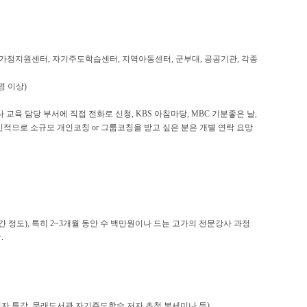
가정지원센터
,
자기주도학습센터
,
지역아동센터
,
군부대
,
공공기관
,
각종
명 이상
)
 교육 담당 부서에 직접 전화로 신청
, KBS
아침마당
, MBC
기분좋은 날
,
인적으로 소규모 개인코칭
or
그룹코칭을 받고 싶은 분은 개별 연락 요망
간 정도
),
특히
2~3
개월 동안 수 백만원이나 드는 고가의 전문강사 과정
함
.
자 특강
,
문래도서관 자기주도학습 저자 초청 북세미나 등
)