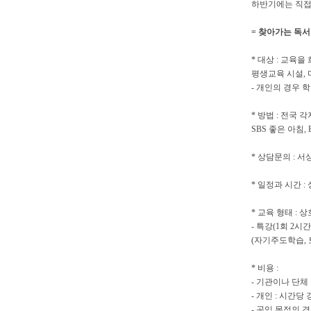
하반기에는 직접
=
찾아가는 독서
*
대상
:
교육을 
평생교육 시설
,
-
개인의 경우 
*
방법
:
전국 각
SBS
좋은 아침
,
*
상담문의
:
서
*
일정과 시간
:
*
교육 형태
:
상
-
특강
(1
회
2
시간
(
자기주도학습
,
*
비용
:
-
기관이나 단체
-
개인
:
시간당 
-
공익 목적의 경