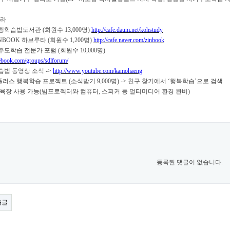
프라
오행학습법도서관
(
회원수
13,000
명
)
http://cafe.daum.net/kohstudy
INBOOK
하브루타
(
회원수 1,200
명
)
http://cafe.naver.com/zinbook
주도학습 전문가 포럼
(
회원수 10,000
명
)
ebook.com/groups/sdlforum/
습법 동영상 소식
->
http://www.youtube.com/kamohaeng
러스 행복학습 프로젝트
(
소식받기 9
,000
명
) ->
친구 찾기에서
‘
행복학습
’
으로 검색
교육장 사용 가능
(
빔프로젝터와 컴퓨터
,
스피커 등 멀티미디어 환경 완비
)
등록된 댓글이 없습니다.
음글