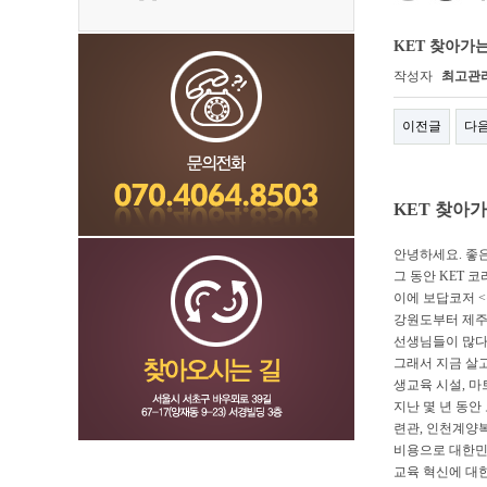
KET 찾아가
작성자
최고관
이전글
다
KET
찾아가
안녕하세요
.
좋
그 동안
KET
코
이에 보답코저
<
강원도부터 제주
선생님들이 많다
그래서 지금 살
생교육 시설
,
마
지난 몇 년 동
련관
,
인천계양
비용으로 대한민
교육 혁신에 대