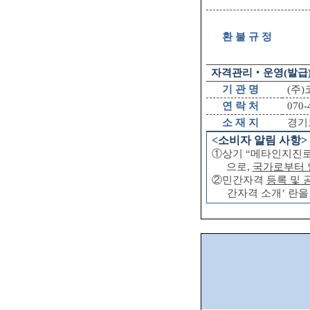
환 불 규 정
자격관리
‧
운영
(
발급
기 관 명
(
주
)
연 락 처
070-
소 재 지
경기
<
소비자 알림 사항
>
①
상기
“메타인지진
으로
,
국가로부터 
②
민간자격
등록 및
간자격 소개
’
란을