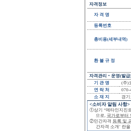
자격정보
자 격 명
등록번호
총비용
(
세부내역
)
환 불 규 정
자격관리
‧
운영
(
발급
기 관 명
(
주
)
연 락 처
070-
소 재 지
경기
<
소비자 알림 사항
>
①
상기
“메타인지진
으로
,
국가로부터 
②
민간자격
등록 및
간자격 소개
’
란을