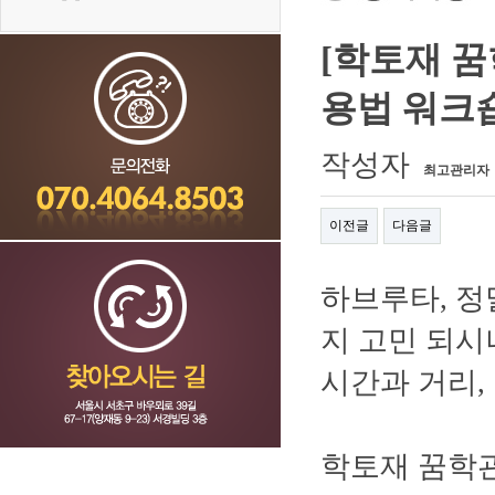
[학토재 꿈
용법 워크숍 -
작성자
최고관리자
이전글
다음글
하브루타, 정
지 고민 되시
시간과 거리,
학토재 꿈학