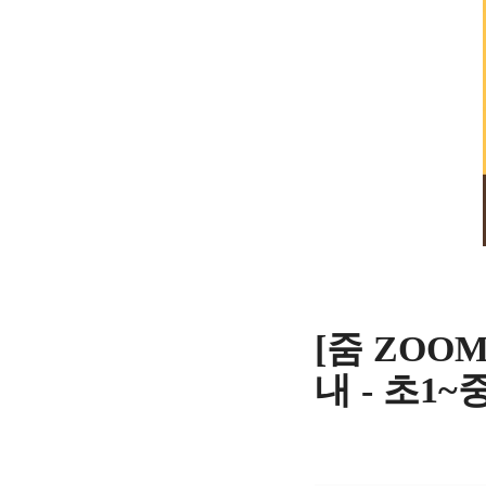
[줌 ZOO
내 - 초1~