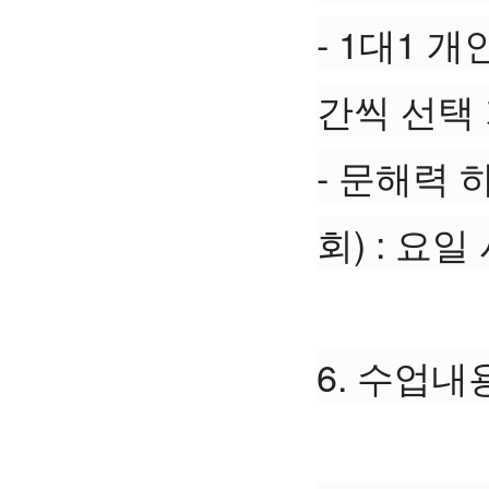
- 1대1 개
간씩 선택 
- 문해력 
회) : 요
6. 수업내용