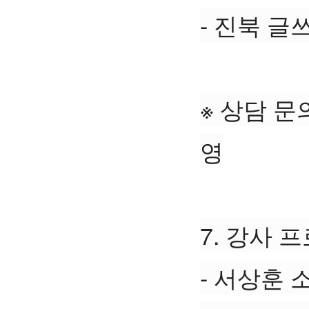
- 진북 글
※ 상담 문의
영
7. 강사 
- 서상훈 소