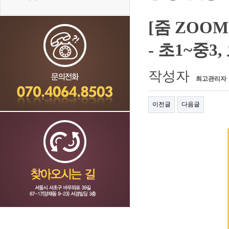
[줌 ZOO
- 초1~중3
작성자
최고관리자
이전글
다음글