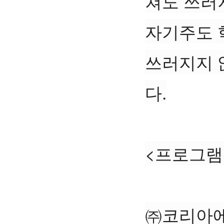
쳐도 쓰러
자기주도 
쓰러지지 
다.
<프로그램
㈜코리아에